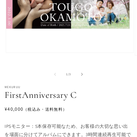
モ
ー
ダ
ル
の
1
/
3
で
メ
MEKURUU
デ
FirstAnniversary C
ィ
ア
(1)
(
通
¥40,000
（税込み・送料無料）
を
開
常
く
価
IPSモニター：5本保存可能なため、お客様の大切な思い出
格
を場面に分けてアルバムにできます。3時間連続再生可能で