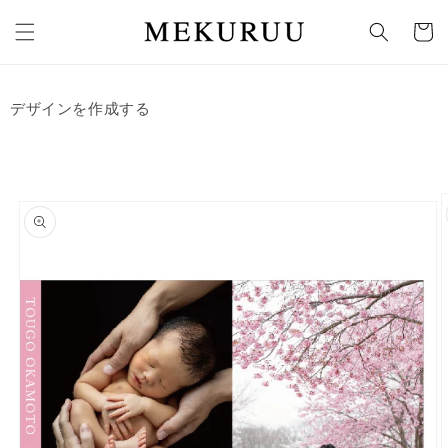
コンテ
カ
ンツに
ー
進む
ト
デザインを作成する
商品情
報にス
キップ