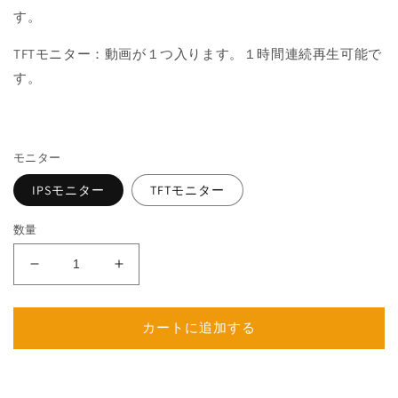
す。
TFTモニター：動画が１つ入ります。１時間連続再生可能で
す。
モニター
IPSモニター
TFTモニター
数量
FirstAnniversary
FirstAnniversary
C
C
の
の
カートに追加する
数
数
量
量
を
を
減
増