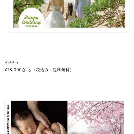
Wedding
通
¥18,000から
（税込み・送料無料）
常
価
格