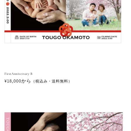
FirstAnniversary B
通
¥18,000から
（税込み・送料無料）
常
価
格