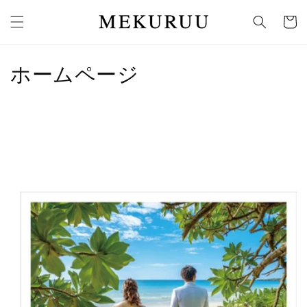
コンテ
カ
ンツに
ー
進む
ト
コ
ホームページ
レ
ク
シ
ョ
ン
: