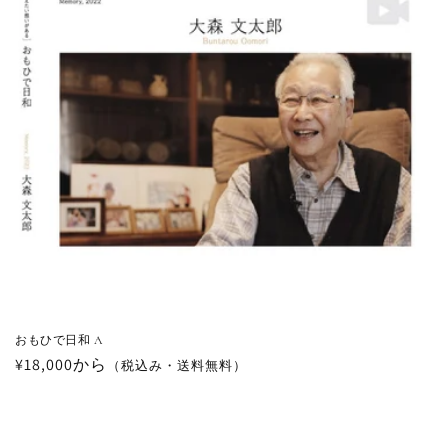
おもひで日和 A
通
¥18,000から
（税込み・送料無料）
常
価
格