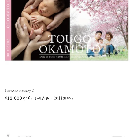
FirstAnniversary C
通
¥18,000から
（税込み・送料無料）
常
価
格