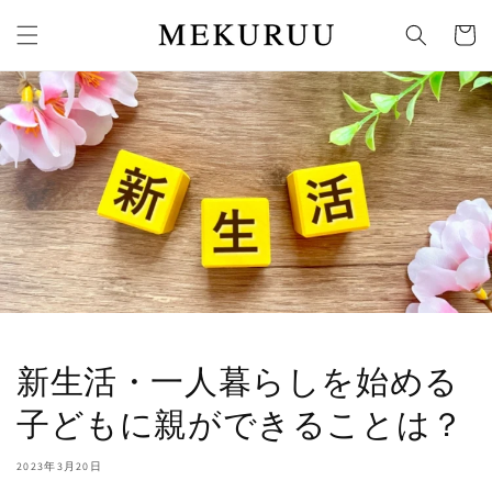
コンテ
カ
ンツに
ー
進む
ト
新生活・一人暮らしを始める
子どもに親ができることは？
2023年3月20日