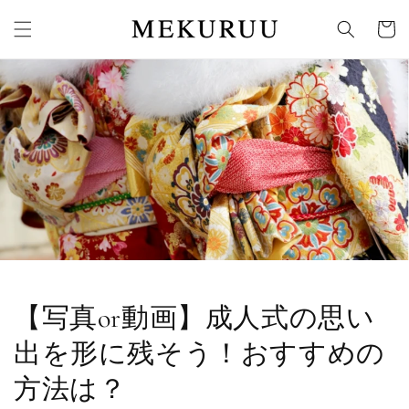
コンテ
カ
ンツに
ー
進む
ト
【写真or動画】成人式の思い
出を形に残そう！おすすめの
方法は？