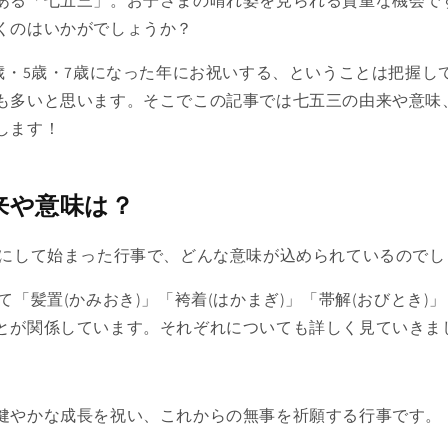
ある「七五三」。お子さまの晴れ姿を見られる貴重な機会で
くのはいかがでしょうか？
歳・5歳・7歳になった年にお祝いする、ということは把握し
も多いと思います。そこでこの記事では七五三の由来や意味
します！
来や意味は？
にして始まった行事で、どんな意味が込められているのでし
「髪置(かみおき)」「袴着(はかまぎ)」「帯解(おびとき)
とが関係しています。それぞれについても詳しく見ていきま
健やかな成長を祝い、これからの無事を祈願する行事です。