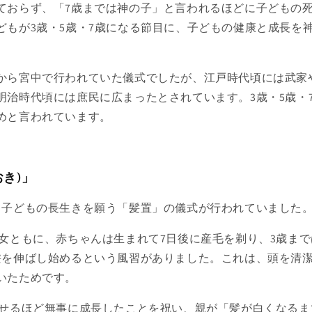
ておらず、「7歳までは神の子」と言われるほどに子どもの
どもが3歳・5歳・7歳になる節目に、子どもの健康と成長を
。
から宮中で行われていた儀式でしたが、江戸時代頃には武家
明治時代頃には庶民に広まったとされています。3歳・5歳・
めと言われています。
おき)」
、子どもの長生きを願う「髪置」の儀式が行われていました
女ともに、赤ちゃんは生まれて7日後に産毛を剃り、3歳ま
髪を伸ばし始めるという風習がありました。これは、頭を清
いたためです。
せるほど無事に成長したことを祝い、親が「髪が白くなるま