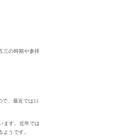
五三の時期や参拝
ので、最近では11
行います。近年では
るようです。