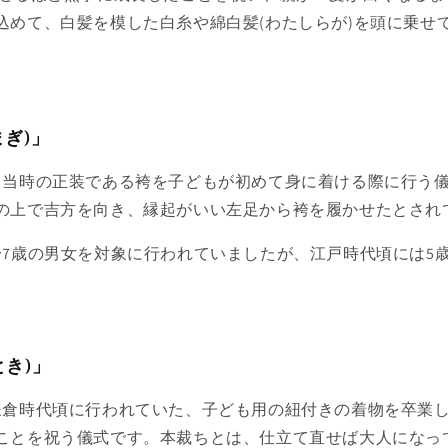
込めて、白髪を模した白糸や綿白髪(わたしらが)を頭に乗せ
まぎ)」
、当時の正装である袴を子どもが初めて身に着ける際に行う
の上で吉方を向き、縁起がいい左足から袴を履かせたとされ
〜7歳の男女を対象に行われていましたが、江戸時代頃には5
とき)」
鎌倉時代頃に行われていた、子ども用の紐付きの着物を卒業
ことを祝う儀式です。本裁ちとは、仕立て直せば大人になっ