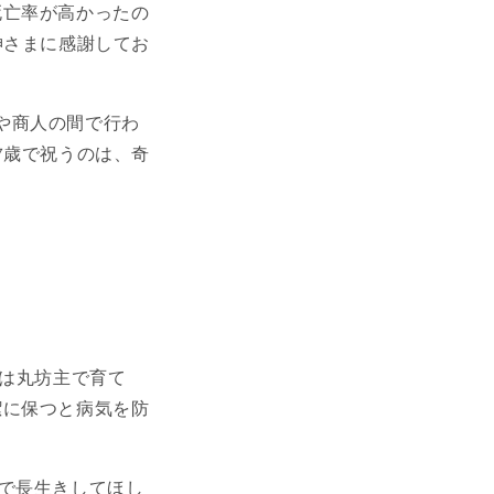
死亡率が高かったの
神さまに感謝してお
や商人の間で行わ
7歳で祝うのは、奇
。
では丸坊主で育て
潔に保つと病気を防
で長生きしてほし